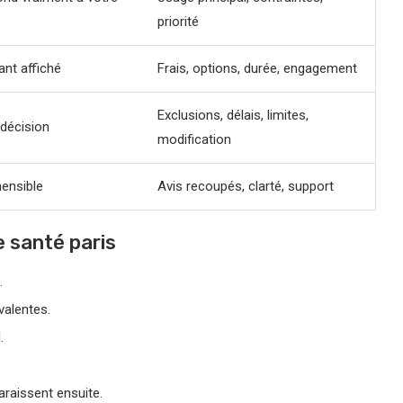
priorité
nt affiché
Frais, options, durée, engagement
Exclusions, délais, limites,
 décision
modification
hensible
Avis recoupés, clarté, support
e santé paris
.
valentes.
.
araissent ensuite.