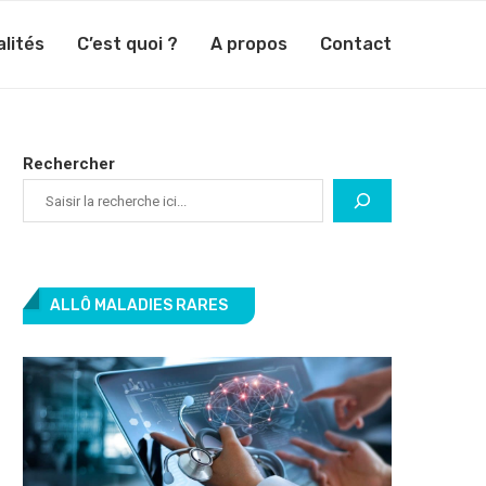
lités
C’est quoi ?
A propos
Contact
Rechercher
ALLÔ MALADIES RARES