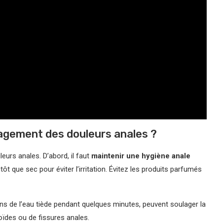
lagement des douleurs anales ?
eurs anales. D’abord, il faut
maintenir une hygiène anale
utôt que sec pour éviter l’irritation. Évitez les produits parfumés
ans de l’eau tiède pendant quelques minutes, peuvent soulager la
ïdes ou de fissures anales.