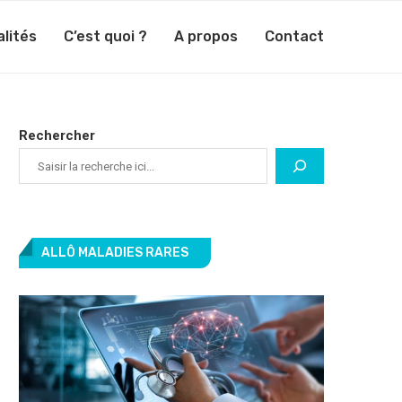
lités
C’est quoi ?
A propos
Contact
Rechercher
ALLÔ MALADIES RARES